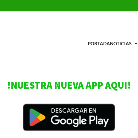
PORTADA
NOTICIAS
adio Universal la AM
 estación 650
!NUESTRA NUEVA APP AQUI!