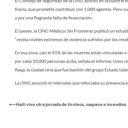
El Consejo de Seguridad de la ONU acordó en octubre el en
Kenia, que prometió contribuir con 1.000 agentes. Pero su 
y por una flagrante falta de financiación.
El jueves, la ONG Médicos Sin Fronteras publicó un estudi
“revela niveles extremos de violencia sufridos por los resid
En esa zona, casi el 41% de las muertes están vinculadas a l
por cada 10.000 personas al día, señala el informe. Unos n
Raqa, la ciudad siria que fue bastión del grupo Estado Islá
La ONG anunció el miércoles que reforzaba su presencia e
Navegación
⟵
Haití vive otra jornada de tiroteos, saqueos e incendios
de
entradas