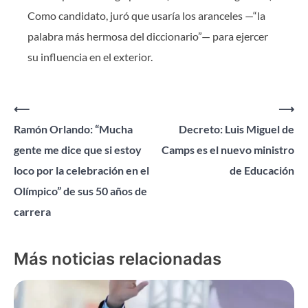
Como candidato, juró que usaría los aranceles —“la
palabra más hermosa del diccionario”— para ejercer
su influencia en el exterior.
Navegación
⟵
⟶
Ramón Orlando: “Mucha
Decreto: Luis Miguel de
de
gente me dice que si estoy
Camps es el nuevo ministro
entradas
loco por la celebración en el
de Educación
Olímpico” de sus 50 años de
carrera
Más noticias relacionadas