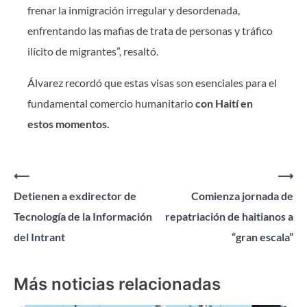
frenar la inmigración irregular y desordenada,
enfrentando las mafias de trata de personas y tráfico
ilícito de migrantes”, resaltó.
Álvarez recordó que estas visas son esenciales para el
fundamental comercio humanitario
con Haití en
estos momentos.
Navegación
⟵
⟶
Detienen a exdirector de
Comienza jornada de
de
Tecnología de la Información
repatriación de haitianos a
entradas
del Intrant
“gran escala”
Más noticias relacionadas