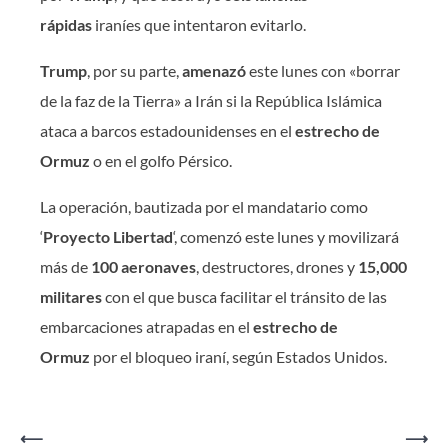
rápidas
iraníes que intentaron evitarlo.
Trump
, por su parte,
amenazó
este lunes con «borrar
de la faz de la Tierra» a Irán si la República Islámica
ataca a barcos estadounidenses en el
estrecho de
Ormuz
o en el golfo Pérsico.
La operación, bautizada por el mandatario como
‘
Proyecto Libertad
‘, comenzó este lunes y movilizará
más de
100 aeronaves
, destructores, drones y
15,000
militares
con el que busca facilitar el tránsito de las
embarcaciones atrapadas en el
estrecho de
Ormuz
por el bloqueo iraní, según Estados Unidos.
Navegación
⟵
⟶