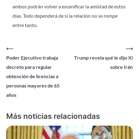
ambos podrán volver a escenificar la amistad de estos
días. Todo dependerá de si la relación no se rompe
entre tanto.
Navegación
⟵
⟶
Poder Ejecutivo trabaja
Trump revela qué le dijo Xi
de
decreto para regular
sobre Irán
entradas
obtención de licencias a
personas mayores de 65
años
Más noticias relacionadas