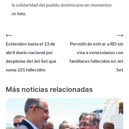
la solidaridad del pueblo dominicano en momentos
de
luto
.
Navegación
⟵
⟶
Extienden hasta el 13 de
Permitirán entrar a RD sin
de
abril duelo nacional por
visa a venezolanos con
entradas
desplome del Jet Set que
familiares fallecidos en Jet
suma 221 fallecidos
Set
Más noticias relacionadas