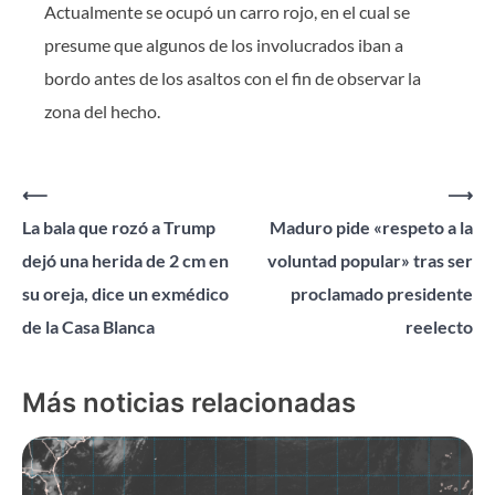
Actualmente se ocupó un carro rojo, en el cual se
presume que algunos de los involucrados iban a
bordo antes de los asaltos con el fin de observar la
zona del hecho.
Navegación
⟵
⟶
La bala que rozó a Trump
Maduro pide «respeto a la
de
dejó una herida de 2 cm en
voluntad popular» tras ser
entradas
su oreja, dice un exmédico
proclamado presidente
de la Casa Blanca
reelecto
Más noticias relacionadas