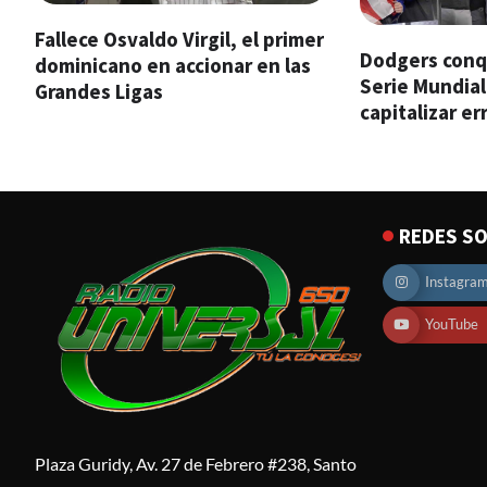
Fallece Osvaldo Virgil, el primer
Dodgers conqu
dominicano en accionar en las
Serie Mundial
Grandes Ligas
capitalizar e
REDES SO
Instagra
YouTube
Plaza Guridy, Av. 27 de Febrero #238, Santo