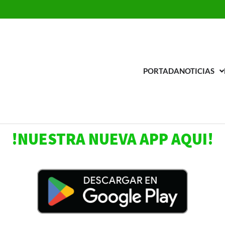
PORTADA
NOTICIAS
adio Universal la AM
 estación 650
!NUESTRA NUEVA APP AQUI!