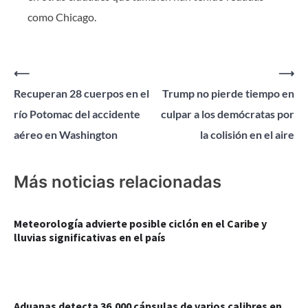
como Chicago.
Navegación
⟵
⟶
Recuperan 28 cuerpos en el
Trump no pierde tiempo en
de
río Potomac del accidente
culpar a los demócratas por
entradas
aéreo en Washington
la colisión en el aire
Más noticias relacionadas
Meteorología advierte posible ciclón en el Caribe y
lluvias significativas en el país
Aduanas detecta 36,000 cápsulas de varios calibres en