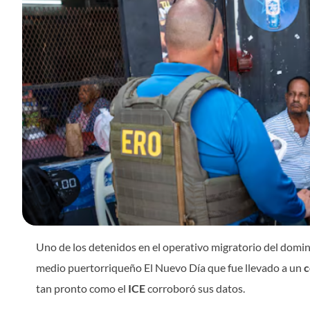
Uno de los detenidos en el operativo migratorio del domi
medio puertorriqueño El Nuevo Día que fue llevado a un
c
tan pronto como el
ICE
corroboró sus datos.