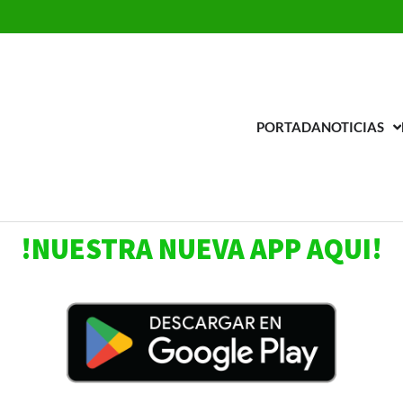
PORTADA
NOTICIAS
adio Universal la AM
 estación 650
!NUESTRA NUEVA APP AQUI!