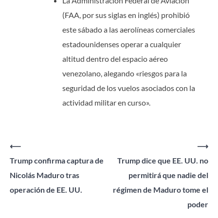
La Administración Federal de Aviación
(FAA, por sus siglas en inglés) prohibió
este sábado a las aerolíneas comerciales
estadounidenses operar a cualquier
altitud dentro del espacio aéreo
venezolano, alegando «riesgos para la
seguridad de los vuelos asociados con la
actividad militar en curso».
Navegación
⟵
⟶
Trump confirma captura de
Trump dice que EE. UU. no
de
Nicolás Maduro tras
permitirá que nadie del
entradas
operación de EE. UU.
régimen de Maduro tome el
poder