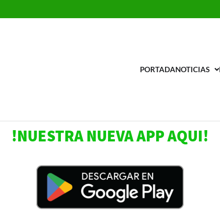
PORTADA
NOTICIAS
adio Universal la AM
 estación 650
!NUESTRA NUEVA APP AQUI!