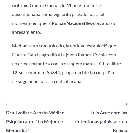
Antonio Guerra García, de 41 años, quien se
desempeñaba como vigilante privado hasta el
momento en que la
Policía Nacional
llevó a cabo su
apresamiento.
Mediante un comunicado, la entidad estableció que
Guerra García agredió a la joven Ramos Corniel con
un arma cortante y con la escopeta marca EGE, calibre
12, serie número 55344, propiedad de la compañía
de
seguridad
para la cual laboraba.
Navegación
⟵
⟶
Dra. Ivelisse Acosta Médico
Luis Arce ante las
de
Psiquiatra en “ Lo Mejor del
«intentonas golpistas» en
entradas
Medio dia ”
Bolivia