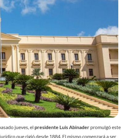
pasado jueves, el
presidente Luis Abinader
promulgó este
 jurídico que rigió desde 1884. El mismo comenzará a ser