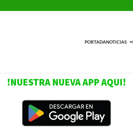
PORTADA
NOTICIAS
adio Universal la AM
 estación 650
!NUESTRA NUEVA APP AQUI!