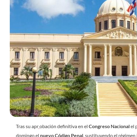
Tras su apr
obación definitiva en el
Congreso Nacional
el 
domingo el
nuevo Código Penal
, sustituyendo el régimen