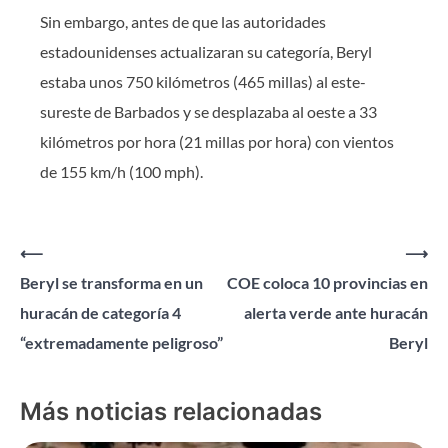
Sin embargo, antes de que las autoridades
estadounidenses actualizaran su categoría, Beryl
estaba unos 750 kilómetros (465 millas) al este-
sureste de Barbados y se desplazaba al oeste a 33
kilómetros por hora (21 millas por hora) con vientos
de 155 km/h (100 mph).
Navegación
⟵
⟶
Beryl se transforma en un
COE coloca 10 provincias en
de
huracán de categoría 4
alerta verde ante huracán
entradas
“extremadamente peligroso”
Beryl
Más noticias relacionadas