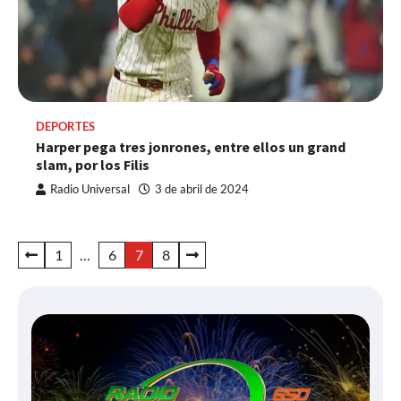
DEPORTES
Harper pega tres jonrones, entre ellos un grand
slam, por los Filis
Radio Universal
3 de abril de 2024
Paginación
1
…
6
7
8
de
entradas